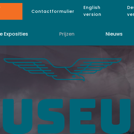
English
De
r
Contactformulier
version
ve
e Exposities
Prijzen
Nieuws
USE