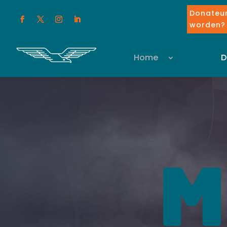
Donateu
worden?
Home
D
M