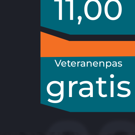
11,00
Veteranenpas
gratis
tijdens reguliere openingstijden