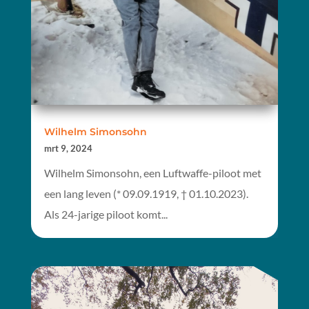
Wilhelm Simonsohn
mrt 9, 2024
Wilhelm Simonsohn, een Luftwaffe-piloot met
een lang leven (* 09.09.1919, † 01.10.2023).
Als 24-jarige piloot komt...