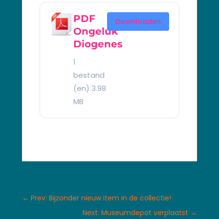
PDF
Downloaden
Ongeluk
Diogenes
1
bestand
(en)
3.98
MB
←
Prev: Bijzonder nieuw item in de collectie!
Next: Museumdepot verplaatst
→