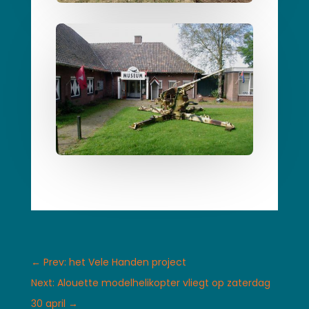
←
Prev: het Vele Handen project
Next: Alouette modelhelikopter vliegt op zaterdag
30 april
→