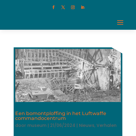
Een bomontploffing in het Luftwaffe
commandocentrum
door
museum
|
21/06/2024
|
Nieuws
,
Verhalen