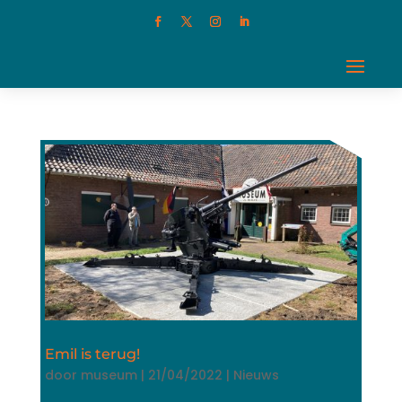
Emil is terug!
door
museum
|
21/04/2022
|
Nieuws